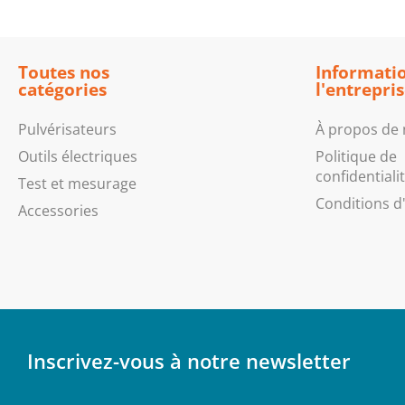
Toutes nos
Informatio
catégories
l'entrepri
Pulvérisateurs
À propos de
Outils électriques
Politique de
confidentiali
Test et mesurage
Conditions d'
Accessories
Inscrivez-vous à notre newsletter