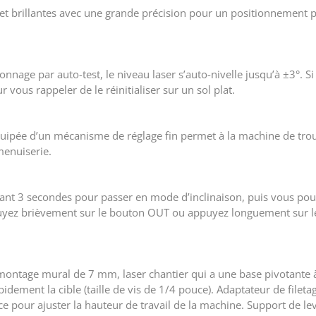
 et brillantes avec une grande précision pour un positionnement p
nage par auto-test, le niveau laser s’auto-nivelle jusqu’à ±3°. Si 
 vous rappeler de le réinitialiser sur un sol plat.
quipée d’un mécanisme de réglage fin permet à la machine de trouv
menuiserie.
nt 3 secondes pour passer en mode d’inclinaison, puis vous pouv
ppuyez brièvement sur le bouton OUT ou appuyez longuement sur l
montage mural de 7 mm, laser chantier qui a une base pivotante 
pidement la cible (taille de vis de 1/4 pouce). Adaptateur de file
uce pour ajuster la hauteur de travail de la machine. Support de le