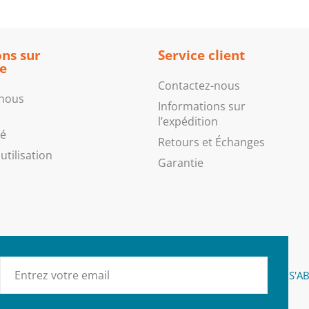
ns sur
Service client
se
Contactez-nous
 nous
Informations sur
l’expédition
té
Retours et Échanges
utilisation
Garantie
S'A