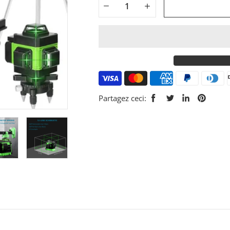
Share on Facebook
Tweet on Twitt
Share on L
Pin on
Partagez ceci: