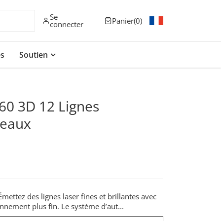
Se
0 article
Panier
0
connecter
es
Soutien
60 3D 12 Lignes
veaux
mettez des lignes laser fines et brillantes avec
nnement plus fin. Le système d’aut...